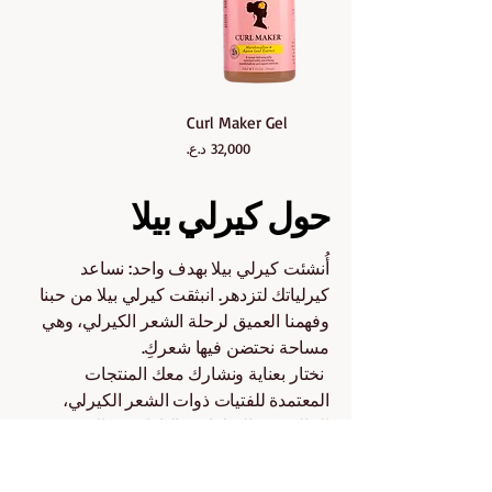
Curl Maker Gel
السعر
حول كيرلي بيلا
أُنشئت كيرلي بيلا بهدف واحد: نساعد
كيرلياتك لتزدهر. انبثقت كيرلي بيلا من حبنا
وفهمنا العميق لرحلة الشعر الكيرلي، وهي
مساحة نحتضن فيها شعركِ.
نختار بعناية ونشارك معك المنتجات
المعتمدة للفتيات ذوات الشعر الكيرلي،
الخالية من السلفات والبارابين، والمصممة
لتغذية وتحديد وحماية كيرلياتك – مهما كان
نوعها.