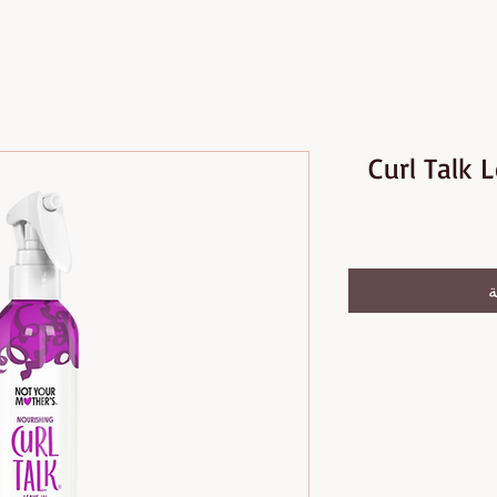
Curl Talk 
ة