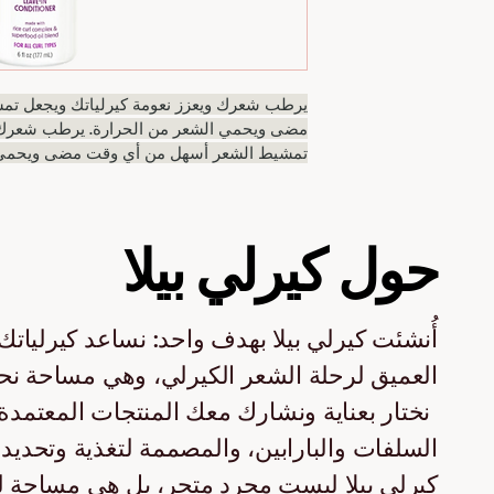
يرطب شعرك ويعزز نعومة كيرلياتك ويجعل تم
مضى ويحمي الشعر من الحرارة. يرطب شعرك وي
تمشيط الشعر أسهل من أي وقت مضى ويحمي ا
حول كيرلي بيلا
أُنشئت كيرلي بيلا بهدف واحد: نساعد كيرلياتك 
العميق لرحلة الشعر الكيرلي، وهي مساحة نح
نختار بعناية ونشارك معك المنتجات المعتمدة 
السلفات والبارابين، والمصممة لتغذية وتحديد و
كيرلي بيلا ليست مجرد متجر، بل هي مساحة لج